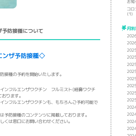
お知
コロ
(1)
月別
ザ予防接種について
202
202
202
エンザ予防接種◇
202
202
202
防接種の予約を開始いたします。
202
202
インフルエンザワクチン フルミスト(経鼻ワクチ
202
ております。
202
インフルエンザワクチンも、もちろんご予約可能で
202
202
は予防接種のコンテンツに掲載しております。
しくは窓口にお問い合わせください。
202
202
202