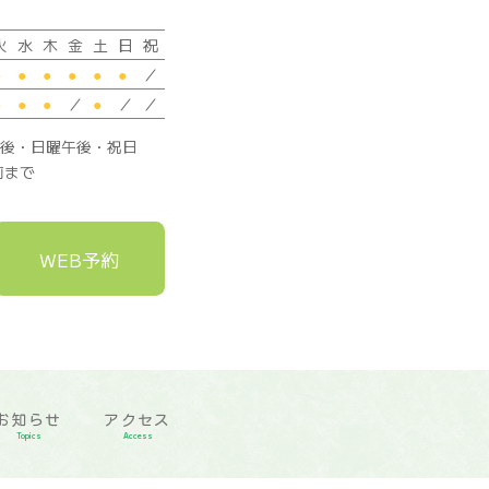
火
水
木
金
土
日
祝
●
●
●
●
●
●
／
●
●
●
／
●
／
／
午後・日曜午後・祝日
前まで
WEB予約
お知らせ
アクセス
Topics
Access