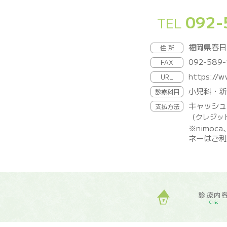
092-
TEL
福岡県春日
住 所
092-589-
FAX
https://w
URL
小児科・新
診療科目
キャッシュ
支払方法
（クレジッ
※nimoc
ネーはご利
診療内
Clinic