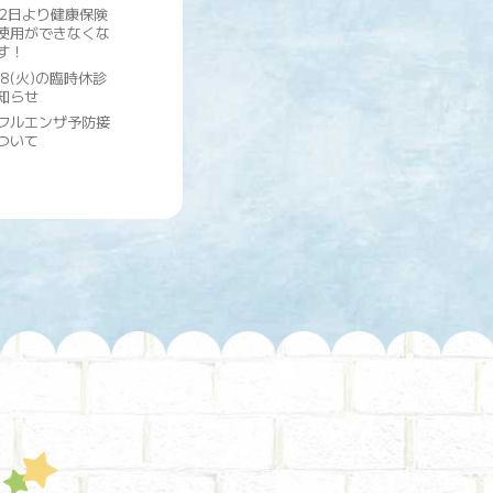
月2日より健康保険
使用ができなくな
す！
28(火)の臨時休診
知らせ
フルエンザ予防接
ついて