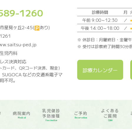
589-1260
診療時間
月
午前 9:00～12:30
／
市星見ヶ丘2-45(
あり)
午後 14:00～18:00
／
1261
※ 休診日：月曜終日・金曜
ww.saitsu-ped.jp
※ 受付は診察終了時間30分
生児内科
レス決済対応
トカード、QRコード決済、現金）
診療カレンダー
a、SUGOCA などの交通系電子マ
用不可。
乳児健診
よくある
容
病院案内
ご予約
予防接種
ご質問
Medical
Reservation
Vaccination
Q&A