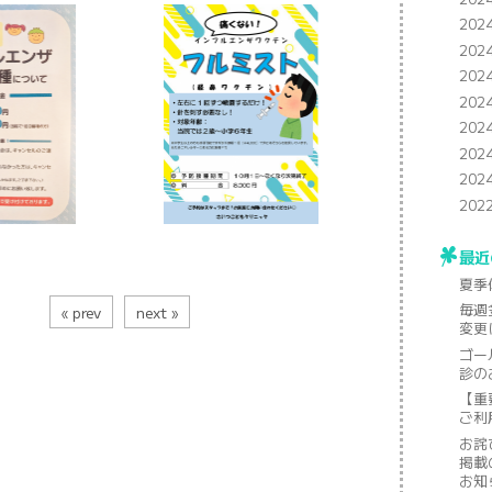
202
202
202
202
202
202
202
202
最近
夏季
毎週
« prev
next »
変更
ゴー
診の
【重
ご利
お詫
掲載
お知