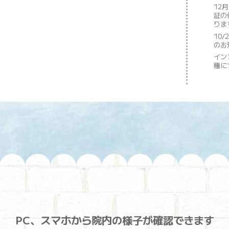
12
証の
りま
10/
のお
イン
種に
PC、スマホから
院内の様子が確認できます