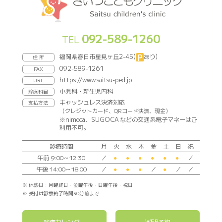
092-589-1260
TEL
福岡県春日市星見ヶ丘2-45(
あり)
住 所
092-589-1261
FAX
https://www.saitsu-ped.jp
URL
小児科・新生児内科
診療科目
キャッシュレス決済対応
支払方法
（クレジットカード、QRコード決済、現金）
※nimoca、SUGOCA などの交通系電子マネーはご
利用不可。
診療時間
月
火
水
木
金
土
日
祝
午前 9:00～12:30
／
●
●
●
●
●
●
／
午後 14:00～18:00
／
●
●
●
／
●
／
／
※ 休診日：月曜終日・金曜午後・日曜午後・祝日
※ 受付は診察終了時間30分前まで
診療カレンダー
WEB予約